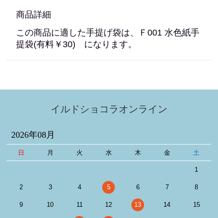
商品詳細
この商品に適した手提げ袋は、Ｆ001 水色紙手
提袋(有料￥30) になります。
イルドショコラオンライン
2026年08月
日
月
火
水
木
金
土
1
2
3
4
5
6
7
8
9
10
11
12
13
14
15